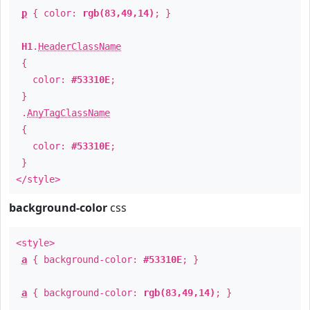
p
{ color:
rgb(83,49,14)
; }
H1
.
HeaderClassName
{
color:
#53310E
;
}
.
AnyTagClassName
{
color:
#53310E
;
}
</style>
background-color
css
<style>
a
{ background-color:
#53310E
; }
a
{ background-color:
rgb(83,49,14)
; }